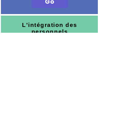
Go
L'intégration des
personnels
Nous vous accompagnons à la mise
en place de processus d'intégration
des personnels que ce soit lors d'un
recrutement / mobilité interne ou lors
d'un retour après une longue période
d'absence pour problèmes de santé